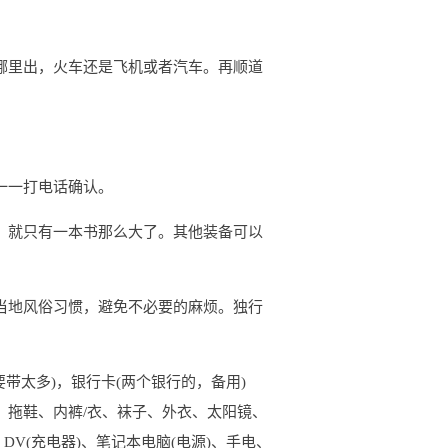
哪里出，火车还是飞机或者汽车。再顺道
一一打电话确认。
，就只有一本书那么大了。其他装备可以
当地风俗习惯，避免不必要的麻烦。独行
带太多)，银行卡(两个银行的，备用)
）拖鞋、内裤/衣、袜子、外衣、太阳镜、
DV(充电器)、笔记本电脑(电源)、手电、