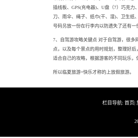
插线板、GPS(充电器)、U盘（7）巧克
刀、雨伞、绳子、纸巾(干、湿)、卫生
号码叧放一份在行李内以防遗失了还有一份
7、自驾游攻略关键点 对于自驾游，很
点，以及每个景点的用时规划，整理好后
适合自己的攻略，根据游客的不同玩乐，
所以临夏旅游+快乐才称的上放假旅游。
栏目导航:
首页
|
2