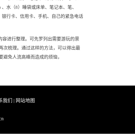
) 、水（8）睡袋或床单、笔记本、笔、
、银行卡、信用卡、手机、自己的紧急电话
内容进行整理。可先罗列出需要游玩的景
再次梳理。通过这样的方法，可以得出最
要避免人流高峰而造成的烦恼，
系我们
|
网站地图
cn