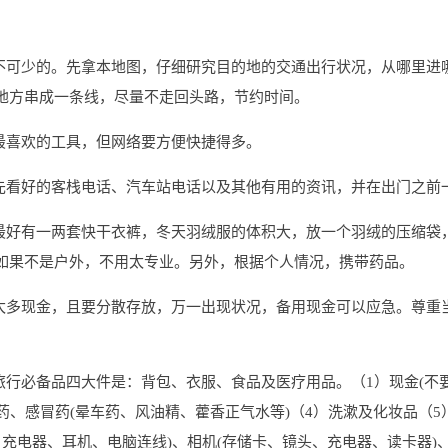
必不可少的。先拿本地图，仔细研究目的地的交通出行状况，从哪里进
地方串成一条线，尽量不走回头路，节约时间。
最喜欢的工具，但网络要方便快捷得多。
预先看好的客栈电话、汽车站电话以及其他有用的资讯，并在出门之前
天最好有一两套快干衣裤，冬天羽绒服的体积大，放一个羽绒的压缩袋
如果不是户外，不用太专业。另外，根据个人情况，携带药品。
带太多现金，且要分散存放，万一出现状况，备用现金可以应急。尊重
。
旅行必备品四大件是：背包、衣服、食品及医疗用品。（1）现金(不要
药、感冒药(晕车药、风油精、藿香正气水等)（4）洗漱及化妆品（5
、充电器、耳机、电脑连线)、相机(存储卡、镜头、充电器、读卡器)、