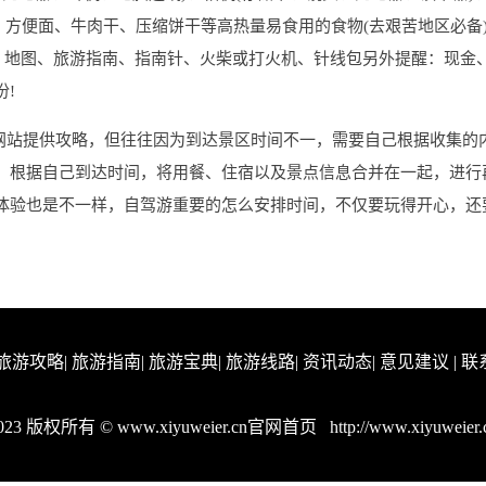
力、方便面、牛肉干、压缩饼干等高热量易食用的食物(去艰苦地区必备
纸、地图、旅游指南、指南针、火柴或打火机、针线包另外提醒：现金
!
多网站提供攻略，但往往因为到达景区时间不一，需要自己根据收集的
，根据自己到达时间，将用餐、住宿以及景点信息合并在一起，进行
体验也是不一样，自驾游重要的怎么安排时间，不仅要玩得开心，还
旅游攻略
|
旅游指南
|
旅游宝典
|
旅游线路
|
资讯动态
|
意见建议
|
联
023 版权所有 © www.xiyuweier.cn官网首页
http://www.xiyuweier.